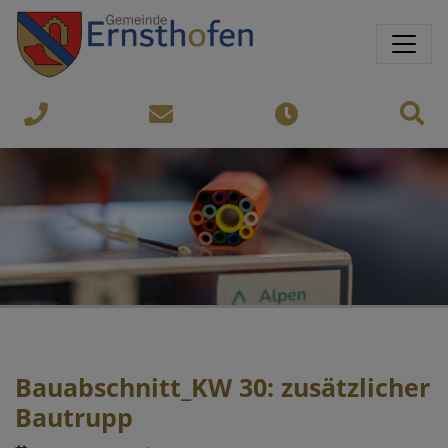
Springe direkt zu:
Sprungmarken
Sit
07435-
gemeinde@ernsthofen.gv.a
Öffnungszeiten
8450
Bauabschnitt_KW 30: zusätzlicher
Bautrupp