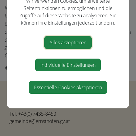
Wir verwenden Cookies, um erweiterte
Kommende Woche wird mit einem zusätzliche
Seitenfunktionen zu ermöglichen und die
Zugriffe auf diese Website zu analysieren. Sie
Bautrupp an der Stark mit den Grabungsarbeiten der
können Ihre Einstellungen jederzeit ändern.
Glasfaserhauptleitung begonnen. Hier kann es
aufgrund der Breite der Straße zu kurzfristigen Sperren
des Straßenabschnittes kommen. Anrainer werden
Alles akzeptieren
zeitgerecht informiert. Anschließend folgen die
Grabungen in der Römerstraße.
Individuelle Einstellungen
⇐ zurück
Essentielle Cookies akzeptieren
Gemeinde Ernsthofen
Hauptstraße 21
4432 Ernsthofen
Tel.
+43(0) 7435-8450
gemeinde@ernsthofen.gv.at