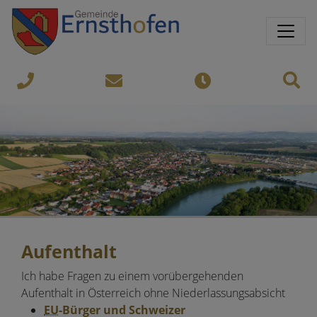
Springe direkt zu:
Sprungmarken
Sit
07435-
gemeinde@ernsthofen.gv.a
Öffnungszeiten
8450
Aufenthalt
Ich habe Fragen zu einem vorübergehenden
Aufenthalt in Österreich ohne Niederlassungsabsicht
EU
-Bürger und Schweizer