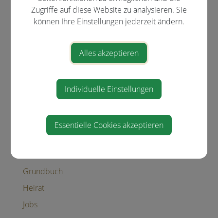
Arten der Beschäftigung
Zugriffe auf diese Website zu analysieren. Sie
Aufenthalt in Österreich
können Ihre Einstellungen jederzeit ändern.
Bauen
Alles akzeptieren
Menschen mit Behinderungen
Coronavirus
Erben und Vererben
Individuelle Einstellungen
Führerschein
Geburt
Essentielle Cookies akzeptieren
Gesetzliche Neuerungen
Gewalt in der Familie
Grundbuch
Heirat
Jobs