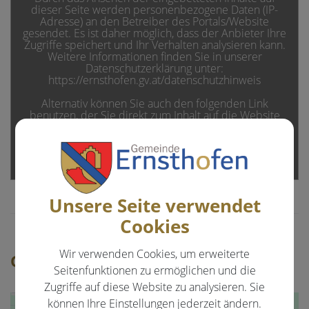
dieser Seite werden personenbezogene Daten (IP-
Adresse) an den Betreiber des Portals/Website
gesendet. Es ist daher möglich, dass der Anbieter Ihre
Zugriffe speichert und Ihr Verhalten analysieren kann.
Weitere Informationen finden Sie in unserer
Datenschutzerklärung unter:
https://ernsthofen.gv.at/datenschutzhinweis
Alternativ können Sie auch den folgenden Link
benutzen, der Sie direkt zum Inhalt auf die Website
des Anbieters bringt:
https://publicmaps.gisquadrat.com/BP/WEPM.aspx?
site=GMSC&project=ERNSTHOFEN_30509&lang=de-
de&mv=6afe6787-5e2d-44ff-9b2e-533c52572ce2
Unsere Seite verwendet
Cookies
Wir verwenden Cookies, um erweiterte
Google Maps
Seitenfunktionen zu ermöglichen und die
Zugriffe auf diese Website zu analysieren. Sie
können Ihre Einstellungen jederzeit ändern.