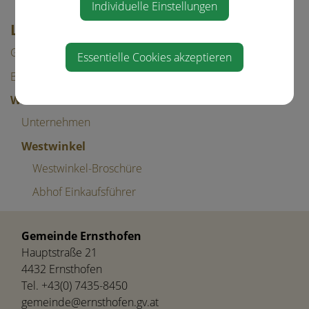
Individuelle Einstellungen
LEBEN IN ERNSTHOFEN
Gesundheit & Bildung
Essentielle Cookies akzeptieren
Bauen/Wohnen
Wirtschaft
Unternehmen
Westwinkel
Westwinkel-Broschüre
Abhof Einkaufsführer
Gemeinde Ernsthofen
Hauptstraße 21
4432 Ernsthofen
Tel.
+43(0) 7435-8450
gemeinde@ernsthofen.gv.at