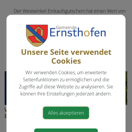
Der Westwinkel Einkaufsgutschein hat einen Wert von
€ 10,- und ist in allen Mitgliedsgemeinden einlösbar.
Sie haben die Möglichkeit die Gutscheine bei uns am
Gemeindeamt zu erwerben.
Teilnehmende Betriebe finden Sie direkt unter
Unsere Seite verwendet
westwinkel – für und mit der Region
Cookies
Wir verwenden Cookies, um erweiterte
Seitenfunktionen zu ermöglichen und die
Zugriffe auf diese Website zu analysieren. Sie
können Ihre Einstellungen jederzeit ändern.
Westwinkel-
Abhof
Alles akzeptieren
Broschüre
Einkaufsführer