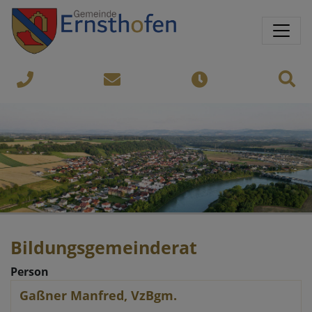
Springe direkt zu:
Sprungmarken
Sit
07435-
gemeinde@ernsthofen.gv.a
Öffnungszeiten
8450
Bildungsgemeinderat
Person
Gaßner Manfred, VzBgm.
Name