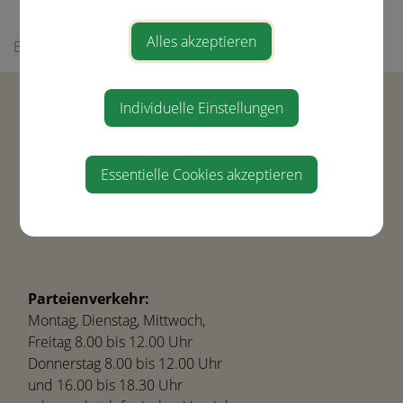
Ortsplan
Alles akzeptieren
Bürgerservice
Gemeinde Ernsthofen
Individuelle Einstellungen
Hauptstraße 21
4432 Ernsthofen
Tel.
+43(0) 7435-8450
Essentielle Cookies akzeptieren
gemeinde@ernsthofen.gv.at
Parteienverkehr:
Montag, Dienstag, Mittwoch,
Freitag 8.00 bis 12.00 Uhr
Donnerstag 8.00 bis 12.00 Uhr
und 16.00 bis 18.30 Uhr