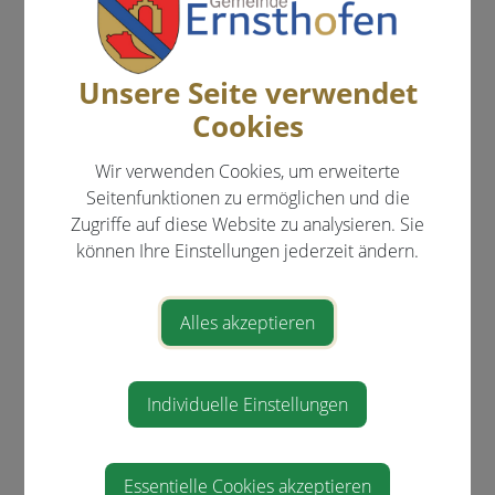
Menschen mit Behinderungen
Coronavirus
Unsere Seite verwendet
Erben und Vererben
Cookies
Führerschein
Wir verwenden Cookies, um erweiterte
Geburt
Seitenfunktionen zu ermöglichen und die
Gesetzliche Neuerungen
Zugriffe auf diese Website zu analysieren. Sie
können Ihre Einstellungen jederzeit ändern.
Gewalt in der Familie
Grundbuch
Alles akzeptieren
Heirat
Jobs
Individuelle Einstellungen
Kinderbetreuung
KFZ
Essentielle Cookies akzeptieren
Pension