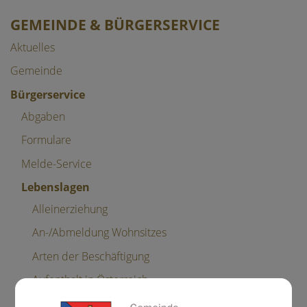
GEMEINDE & BÜRGERSERVICE
Aktuelles
Gemeinde
Bürgerservice
Abgaben
Formulare
Melde-Service
Lebenslagen
Alleinerziehung
An-/Abmeldung Wohnsitzes
Arten der Beschäftigung
Aufenthalt in Österreich
Bauen