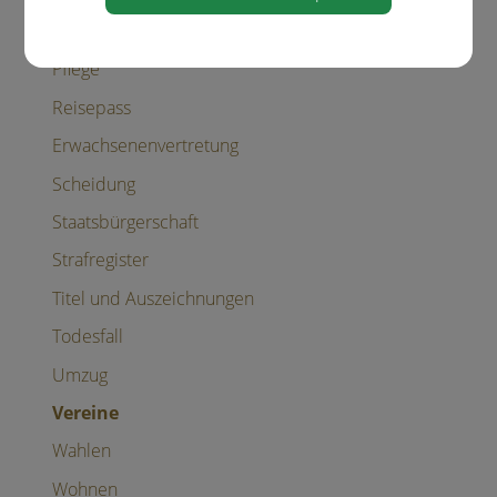
Personalausweis
Pflege
Reisepass
Erwachsenenvertretung
Scheidung
Staatsbürgerschaft
Strafregister
Titel und Auszeichnungen
Todesfall
Umzug
Vereine
Wahlen
Wohnen