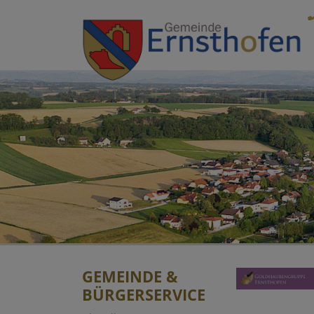
Sprungmarken
Springe direkt zu:
GEMEINDE &
BÜRGERSERVICE