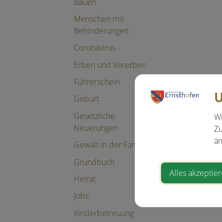
Bauen
Menschen mit
Behinderungen
Coronavirus
Erben und Vererben
Führerschein
U
Geburt
Gesetzliche
Wi
Neuerungen
Zu
än
Gewalt in der Familie
Grundbuch
Alles akzeptie
Heirat
Jobs
Kinderbetreuung