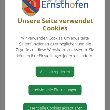
Menschen mit Behinderungen
Coronavirus
Unsere Seite verwendet
Erben und Vererben
Cookies
Führerschein
Wir verwenden Cookies, um erweiterte
Geburt
Seitenfunktionen zu ermöglichen und die
Gesetzliche Neuerungen
Zugriffe auf diese Website zu analysieren. Sie
können Ihre Einstellungen jederzeit ändern.
Gewalt in der Familie
Grundbuch
Alles akzeptieren
Heirat
Jobs
Individuelle Einstellungen
Kinderbetreuung
KFZ
Essentielle Cookies akzeptieren
Pension