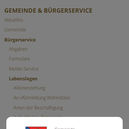
GEMEINDE & BÜRGERSERVICE
Aktuelles
Gemeinde
Bürgerservice
Abgaben
Formulare
Melde-Service
Lebenslagen
Alleinerziehung
An-/Abmeldung Wohnsitzes
Arten der Beschäftigung
Aufenthalt in Österreich
Bauen