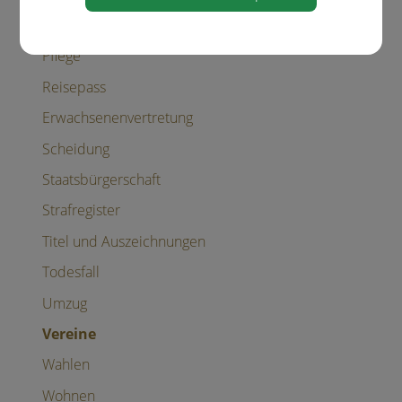
Personalausweis
Pflege
Reisepass
Erwachsenenvertretung
Scheidung
Staatsbürgerschaft
Strafregister
Titel und Auszeichnungen
Todesfall
Umzug
Vereine
Wahlen
Wohnen