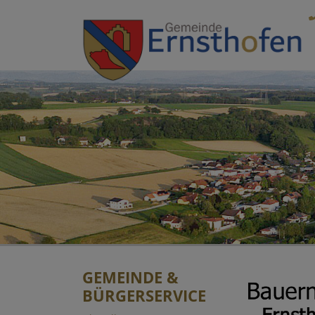
Sprungmarken
Springe direkt zu:
GEMEINDE &
BÜRGERSERVICE