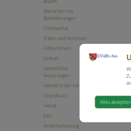
Bauen
Menschen mit
Behinderungen
Coronavirus
Erben und Vererben
Führerschein
U
Geburt
Gesetzliche
Wi
Neuerungen
Zu
än
Gewalt in der Familie
Grundbuch
Alles akzeptie
Heirat
Jobs
Kinderbetreuung