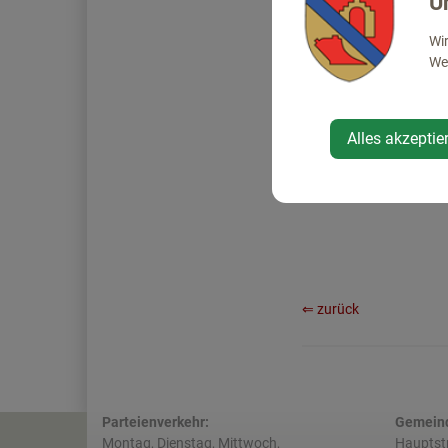
U
Wir
Web
Alles akzeptie
⇐ zurück
Parteienverkehr:
Gemeind
Montag, Dienstag, Mittwoch,
Hauptst