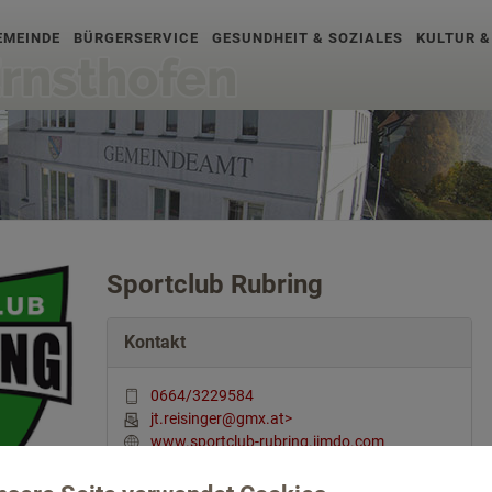
EMEINDE
BÜRGERSERVICE
GESUNDHEIT & SOZIALES
KULTUR &
Sportclub Rubring
Kontakt
0664/3229584
jt.reisinger@gmx.at>
www.sportclub-rubring.jimdo.com