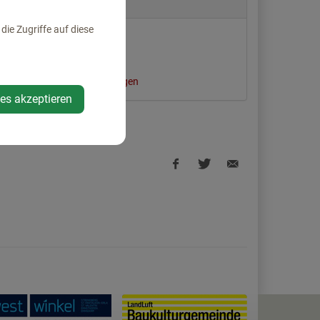
Standort
ie Zugriffe auf diese
Dauerböckring 4
4432 Ernsthofen
Auf Google Maps anzeigen
ies akzeptieren
Facebook
Twitter
E-
share
share
Mail
share