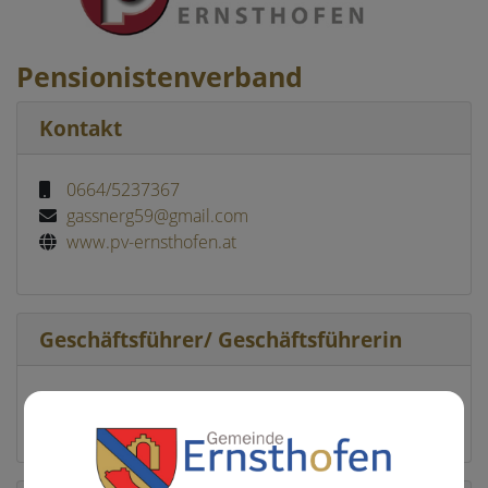
Pensionistenverband
Kontakt
0664/5237367
gassnerg59@gmail.com
www.pv-ernsthofen.at
Geschäftsführer/ Geschäftsführerin
Obmann Gerhard Gassner