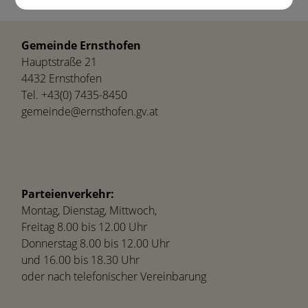
Vereine
Gemeinde Ernsthofen
Hauptstraße 21
4432 Ernsthofen
Tel.
+43(0) 7435-8450
gemeinde@ernsthofen.gv.at
Parteienverkehr:
Montag, Dienstag, Mittwoch,
Freitag 8.00 bis 12.00 Uhr
Donnerstag 8.00 bis 12.00 Uhr
und 16.00 bis 18.30 Uhr
oder nach telefonischer Vereinbarung