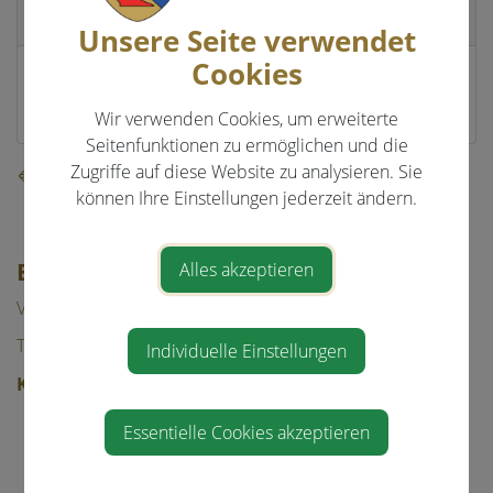
Standort
Unsere Seite verwendet
Cookies
Kraftwerkstraße 13
4432 Ernsthofen
Wir verwenden Cookies, um erweiterte
Seitenfunktionen zu ermöglichen und die
Zugriffe auf diese Website zu analysieren. Sie
⇐ zurück
können Ihre Einstellungen jederzeit ändern.
EVENTS & FREIZEIT
Alles akzeptieren
Veranstaltungen
Tourismus
Individuelle Einstellungen
Kultur & Freizeit
Beachvolleyball
Essentielle Cookies akzeptieren
Freizeit/Sport