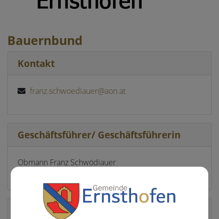
Bauernbund
Kontakt
franz.schwoediauer@aon.at
Geschäftsführer/ Geschäftsführerin
Obmann Franz Schwödiauer
Standort