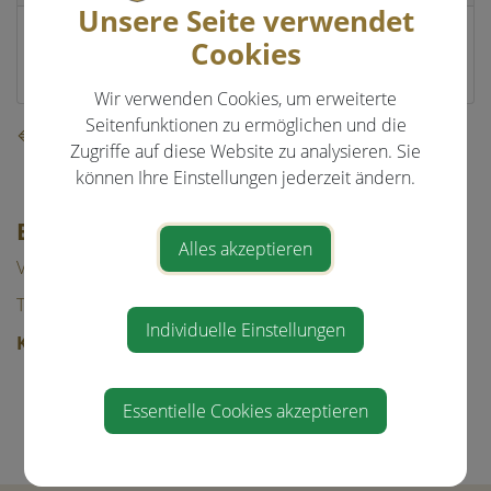
Unsere Seite verwendet
Altenrath 2
Cookies
4432 Ernsthofen
Wir verwenden Cookies, um erweiterte
Seitenfunktionen zu ermöglichen und die
⇐ zurück
Zugriffe auf diese Website zu analysieren. Sie
können Ihre Einstellungen jederzeit ändern.
EVENTS & FREIZEIT
Alles akzeptieren
Veranstaltungen
Tourismus
Individuelle Einstellungen
Kultur & Freizeit
Beachvolleyball
Essentielle Cookies akzeptieren
Freizeit/Sport
Vereine