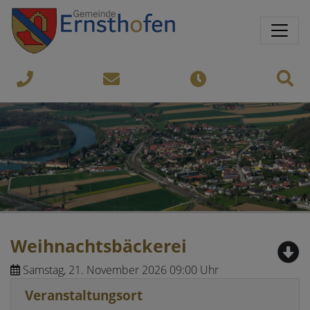
Springe direkt zu:
Sprungmarken
Sit
07435-
gemeinde@ernsthofen.gv.a
Öffnungszeiten
8450
Weihnachtsbäckerei
Samstag, 21. November 2026 09:00 Uhr
Veranstaltungsort