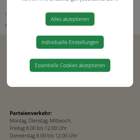
Bildergalerie
Tourismus
Alles akzeptieren
Kultur & Freizeit
Individuelle Einstellungen
Gemeinde Ernsthofen
Hauptstraße 21
4432 Ernsthofen
Essentielle Cookies akzeptieren
Tel.
+43(0) 7435-8450
gemeinde@ernsthofen.gv.at
Parteienverkehr:
Montag, Dienstag, Mittwoch,
Freitag 8.00 bis 12.00 Uhr
Donnerstag 8.00 bis 12.00 Uhr