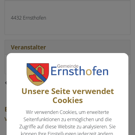
4432 Ernsthofen
Veranstalter
SPÖ
⇐ zurück
Unsere Seite verwendet
Cookies
EVENTS & FREIZEIT
Wir verwenden Cookies, um erweiterte
Veranstaltungen
Seitenfunktionen zu ermöglichen und die
Zugriffe auf diese Website zu analysieren. Sie
Aktuelle Veranstaltungen
können Ihre Einstellungen jederzeit ändern.