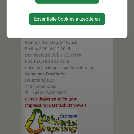
Essentielle Cookies akzeptieren
Parteienverkehr:
Montag, Dienstag, Mittwoch,
Freitag 8.00 bis 12.00 Uhr
Donnerstag 8.00 bis 12.00 Uhr
und 16.00 bis 18.30 Uhr
oder nach telefonischer Vereinbarung
Gemeinde Ernsthofen
Hauptstraße 21
4432 Ernsthofen
Tel. +43(0) 7435-8450
gemeinde@ernsthofen.gv.at
Impressum
|
Datenschutzhinweis