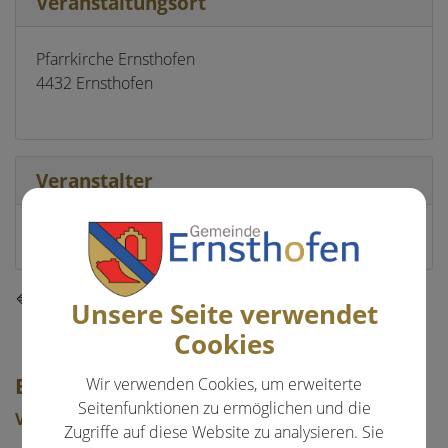
Veranstaltungsort
Pfarrkirche Ernsthofen
4432 Ernsthofen
Veranstalter
Pfarre Ernsthofen
⇐ zurück
Unsere Seite verwendet
Cookies
EVENTS & FREIZEIT
Wir verwenden Cookies, um erweiterte
Seitenfunktionen zu ermöglichen und die
Veranstaltungen
Zugriffe auf diese Website zu analysieren. Sie