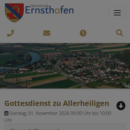
Springe direkt zu:
Sprungmarken
Sit
07435-
gemeinde@ernsthofen.gv.a
Öffnungszeiten
8450
Gottesdienst zu Allerheiligen
Sonntag, 01. November 2026 09:00 Uhr bis 10:00
Uhr