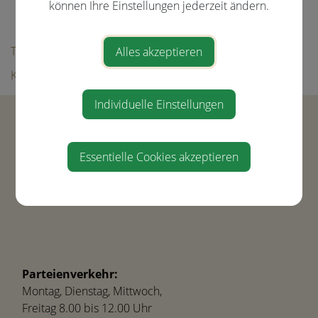
Aktuelle Veranstaltungen
können Ihre Einstellungen jederzeit ändern.
Bildergalerie
Tourismus
Alles akzeptieren
Kultur & Freizeit
Individuelle Einstellungen
Gemeinde Ernsthofen
Hauptstraße 21
4432 Ernsthofen
Essentielle Cookies akzeptieren
Tel.
+43(0) 7435-8450
gemeinde@ernsthofen.gv.at
Parteienverkehr:
Montag, Dienstag, Mittwoch,
Freitag 8.00 bis 12.00 Uhr