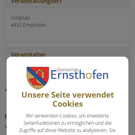
Veranstaltungsort
Ortsplatz
4432 Ernsthofen
Veranstalter
Gemeinde Ernsthofen
⇐ zurück
Unsere Seite verwendet
Cookies
EVENTS & FREIZEIT
Wir verwenden Cookies, um erweiterte
Seitenfunktionen zu ermöglichen und die
Veranstaltungen
Zugriffe auf diese Website zu analysieren. Sie