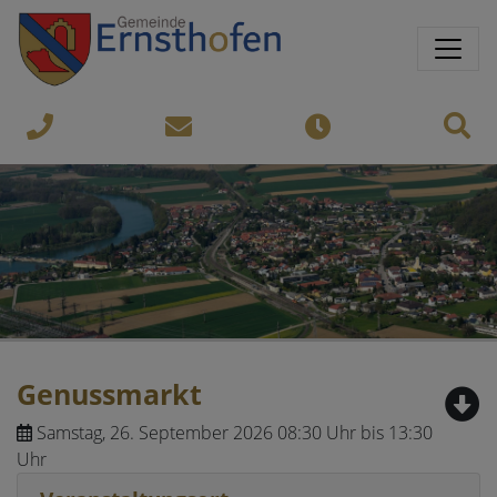
Springe direkt zu:
Sprungmarken
Sit
07435-
gemeinde@ernsthofen.gv.a
Öffnungszeiten
8450
Genussmarkt
Samstag, 26. September 2026 08:30 Uhr bis 13:30
Uhr