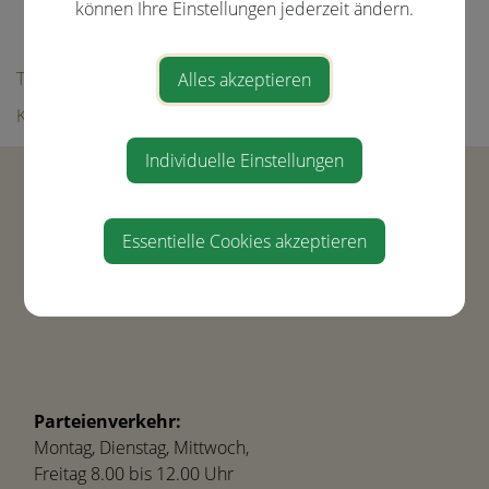
Aktuelle Veranstaltungen
können Ihre Einstellungen jederzeit ändern.
Bildergalerie
Tourismus
Alles akzeptieren
Kultur & Freizeit
Individuelle Einstellungen
Gemeinde Ernsthofen
Hauptstraße 21
4432 Ernsthofen
Essentielle Cookies akzeptieren
Tel.
+43(0) 7435-8450
gemeinde@ernsthofen.gv.at
Parteienverkehr:
Montag, Dienstag, Mittwoch,
Freitag 8.00 bis 12.00 Uhr