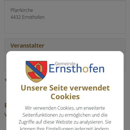
Pfarrkirche
4432 Ernsthofen
Veranstalter
Pfarre Ernsthofen
⇐ zurück
Unsere Seite verwendet
Cookies
EVENTS & FREIZEIT
Wir verwenden Cookies, um erweiterte
Veranstaltungen
Seitenfunktionen zu ermöglichen und die
Zugriffe auf diese Website zu analysieren. Sie
Aktuelle Veranstaltungen
können Ihre Einstellungen jederzeit ändern.