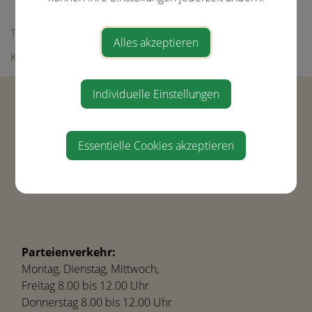
Bildergalerie
Tourismus
Alles akzeptieren
Kultur & Freizeit
Individuelle Einstellungen
Gemeinde Ernsthofen
Hauptstraße 21
4432 Ernsthofen
Essentielle Cookies akzeptieren
Tel.
+43(0) 7435-8450
gemeinde@ernsthofen.gv.at
Parteienverkehr:
Montag, Dienstag, Mittwoch,
Freitag 8.00 bis 12.00 Uhr
Donnerstag 8.00 bis 12.00 Uhr