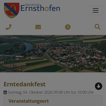
Springe direkt zu:
Sprungmarken
Sit
07435-
gemeinde@ernsthofen.gv.a
Öffnungszeiten
8450
Erntedankfest
Sonntag, 04. Oktober 2026 09:00 Uhr bis 10:00 Uhr
Veranstaltungsort