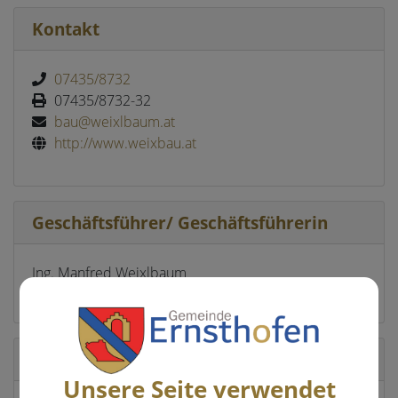
Kontakt
07435/8732
07435/8732-32
bau@weixlbaum.at
http://www.weixbau.at
Geschäftsführer/ Geschäftsführerin
Ing. Manfred Weixlbaum
4432 Ernsthofen
Standort
Unsere Seite verwendet