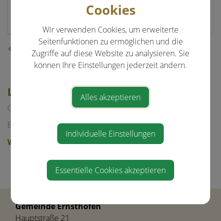
Loderleiten 25
Cookies
4432 Ernsthofen
Wir verwenden Cookies, um erweiterte
Seitenfunktionen zu ermöglichen und die
⇐ zurück
Zugriffe auf diese Website zu analysieren. Sie
können Ihre Einstellungen jederzeit ändern.
LEBEN IN ERNSTHOFEN
Alles akzeptieren
Gesundheit & Bildung
Bauen/Wohnen
Individuelle Einstellungen
Wirtschaft
Unternehmen
Essentielle Cookies akzeptieren
Westwinkel
Gemeinde Ernsthofen
Hauptstraße 21