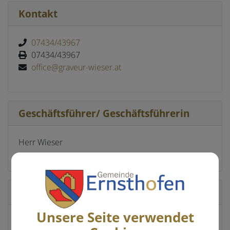
Kontakt
07434/43967
07434/43967
office@graveur-wieser.at
Geschäftsführer/ Geschäftsführerin
Herr Wieser
Standort
Unsere Seite verwendet
Weinzierl 16