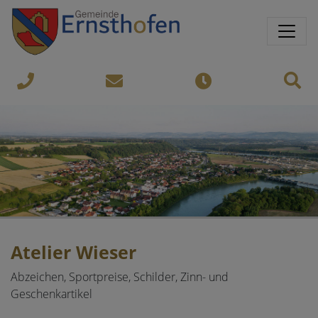
Springe direkt zu:
Sprungmarken
Sit
07435-
gemeinde@ernsthofen.gv.a
Öffnungszeiten
8450
Atelier Wieser
Abzeichen, Sportpreise, Schilder, Zinn- und
Geschenkartikel