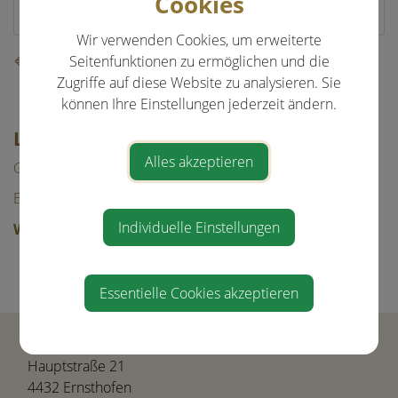
Cookies
4432 Ernsthofen
Wir verwenden Cookies, um erweiterte
⇐ zurück
Seitenfunktionen zu ermöglichen und die
Zugriffe auf diese Website zu analysieren. Sie
können Ihre Einstellungen jederzeit ändern.
LEBEN IN ERNSTHOFEN
Alles akzeptieren
Gesundheit & Bildung
Bauen/Wohnen
Individuelle Einstellungen
Wirtschaft
Unternehmen
Westwinkel
Essentielle Cookies akzeptieren
Gemeinde Ernsthofen
Hauptstraße 21
4432 Ernsthofen