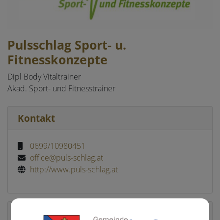
Pulsschlag Sport- u.
Fitnesskonzepte
Dipl Body Vitaltrainer
Akad. Sport- und Fitnesstrainer
Kontakt
0699/10980451
office@puls-schlag.at
http://www.puls-schlag.at
Geschäftsführer/ Geschäftsführerin