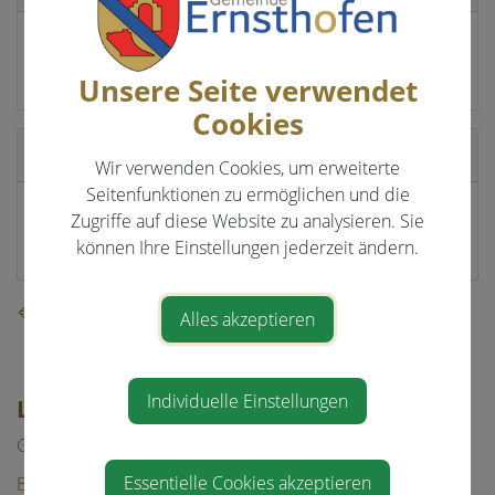
Ing. Wolfgang Minichberger
Ernsthofen
Unsere Seite verwendet
Cookies
Standort
Wir verwenden Cookies, um erweiterte
Seitenfunktionen zu ermöglichen und die
Hauptstraße 23a
Zugriffe auf diese Website zu analysieren. Sie
4300 St. Valentin
können Ihre Einstellungen jederzeit ändern.
⇐ zurück
Alles akzeptieren
Individuelle Einstellungen
LEBEN IN ERNSTHOFEN
Gesundheit & Bildung
Essentielle Cookies akzeptieren
Bauen/Wohnen