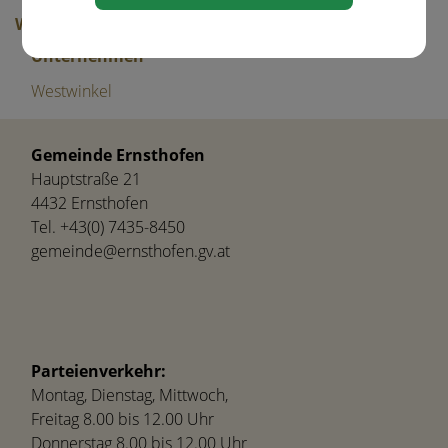
Wirtschaft
Unternehmen
Westwinkel
Gemeinde Ernsthofen
Hauptstraße 21
4432 Ernsthofen
Tel.
+43(0) 7435-8450
gemeinde@ernsthofen.gv.at
Parteienverkehr:
Montag, Dienstag, Mittwoch,
Freitag 8.00 bis 12.00 Uhr
Donnerstag 8.00 bis 12.00 Uhr