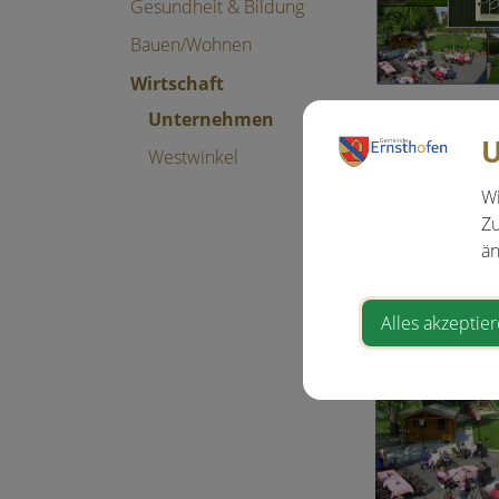
Gesundheit & Bildung
Bauen/Wohnen
Wirtschaft
Unternehmen
U
Westwinkel
Wi
Zu
än
Alles akzeptie