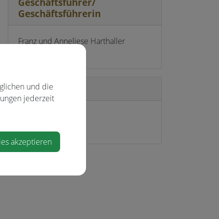
Geschäftsführer/
Geschäftsführerin
Franz und Anneliese Harthaller
glichen und die
Standort
lungen jederzeit
Mühlrading 11
4432 Ernsthofen
ies akzeptieren