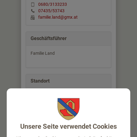
0680/3133233
07435/53743
familie.land@gmx.at
Geschäftsführer
Familie Land
Standort
Kanning 6
4432 Ernsthofen
Auf Google Maps anzeigen
Unsere Seite verwendet Cookies