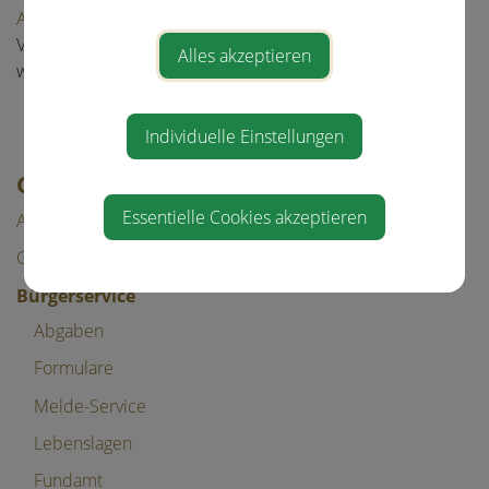
AnachB App
integriert und können so bei der
Verbindungsabfrage als Start- oder Zielpunkt ausgewählt
Alles akzeptieren
werden.
Individuelle Einstellungen
GEMEINDE & BÜRGERSERVICE
Essentielle Cookies akzeptieren
Aktuelles
Gemeinde
Bürgerservice
Abgaben
Formulare
Melde-Service
Lebenslagen
Fundamt