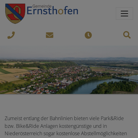
Springe direkt zu:
Sprungmarken
Sit
07435-
gemeinde@ernsthofen.gv.a
Öffnungszeiten
8450
Zumeist entlang der Bahnlinien bieten viele Park&Ride
bzw. Bike&Ride Anlagen kostengünstige und in
Niederösterreich sogar kostenlose Abstellmöglichkeiten