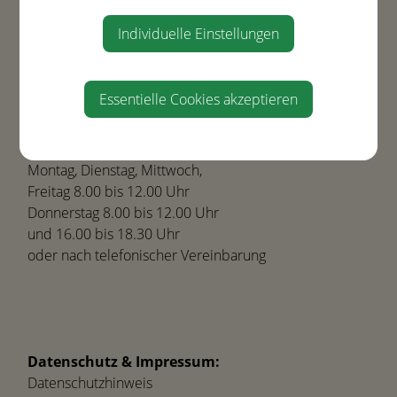
Tel.
+43(0) 7435-8450
Individuelle Einstellungen
gemeinde@ernsthofen.gv.at
Essentielle Cookies akzeptieren
Parteienverkehr:
Montag, Dienstag, Mittwoch,
Freitag 8.00 bis 12.00 Uhr
Donnerstag 8.00 bis 12.00 Uhr
und 16.00 bis 18.30 Uhr
oder nach telefonischer Vereinbarung
Datenschutz & Impressum:
Datenschutzhinweis