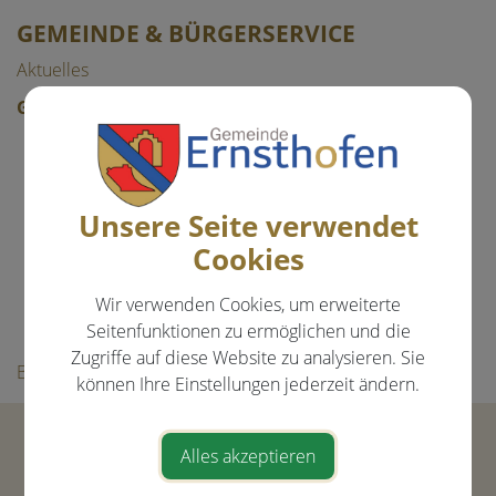
GEMEINDE & BÜRGERSERVICE
Aktuelles
Gemeinde
Mitarbeiter
Gemeinderat
Unsere Seite verwendet
Gemeindeeinrichtungen
Cookies
Über die Gemeinde
Politik
Wir verwenden Cookies, um erweiterte
Seitenfunktionen zu ermöglichen und die
Ortsplan
Zugriffe auf diese Website zu analysieren. Sie
Bürgerservice
können Ihre Einstellungen jederzeit ändern.
Gemeinde Ernsthofen
Alles akzeptieren
Hauptstraße 21
4432 Ernsthofen