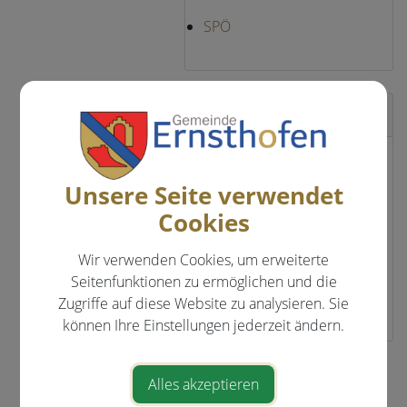
SPÖ
Zuständigkeiten
Bauauschuss
Bildungsgemeinderat
Unsere Seite verwendet
Disziplinarauschuss für
Cookies
Gemeindebeamte
Leiter Arbeitsgruppe
Wir verwenden Cookies, um erweiterte
Barrierefreiheit
Seitenfunktionen zu ermöglichen und die
Mobilitätsbeauftragter Stv.
Zugriffe auf diese Website zu analysieren. Sie
können Ihre Einstellungen jederzeit ändern.
⇐ zurück
Alles akzeptieren