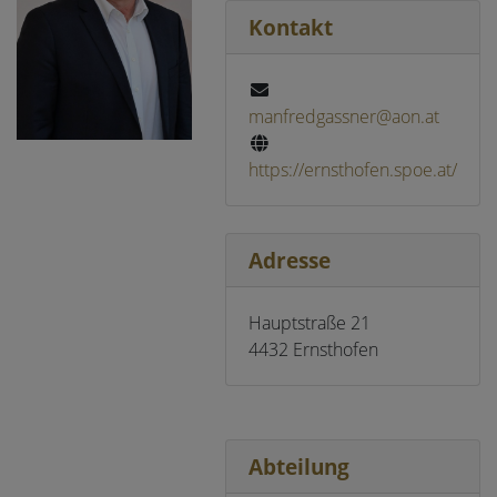
Kontakt
manfredgassner@aon.at
https://ernsthofen.spoe.at/
Adresse
Hauptstraße 21
4432 Ernsthofen
Abteilung