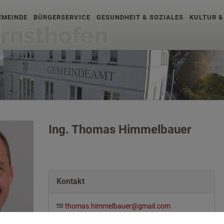
EMEINDE
BÜRGERSERVICE
GESUNDHEIT & SOZIALES
KULTUR &
Ing. Thomas Himmelbauer
Kontakt
thomas.himmelbauer@gmail.com
https://ernsthofen.spoe.at/