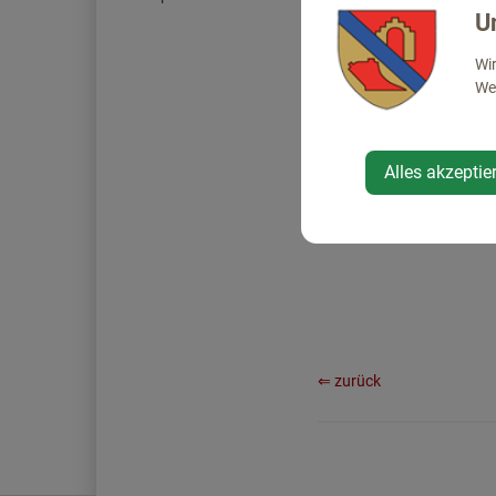
U
Wir
Web
Alles akzeptie
⇐ zurück