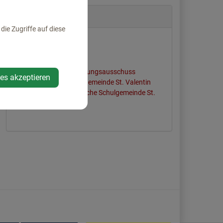
Zuständigkeiten
ie Zugriffe auf diese
Bauauschuss
Prüfungsausschuss
Umwelt- und
Infrastrukturentwicklungsausschuss
ies akzeptieren
Vertreter Mittelschulgemeinde St. Valentin
Vertreter Polytechnische Schulgemeinde St.
Valentin