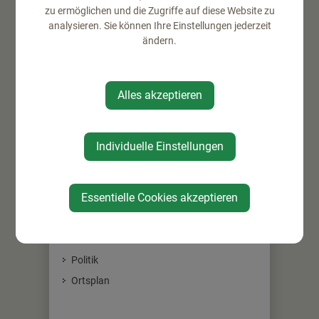
zu ermöglichen und die Zugriffe auf diese Website zu
analysieren. Sie können Ihre Einstellungen jederzeit
⇐ zurück
ändern.
Alles akzeptieren
GEMEINDE
Individuelle Einstellungen
Mitarbeiter
Essentielle Cookies akzeptieren
Gemeinderat
Gemeindeeinrichtungen
Über die Gemeinde
Politik
Ortsplan