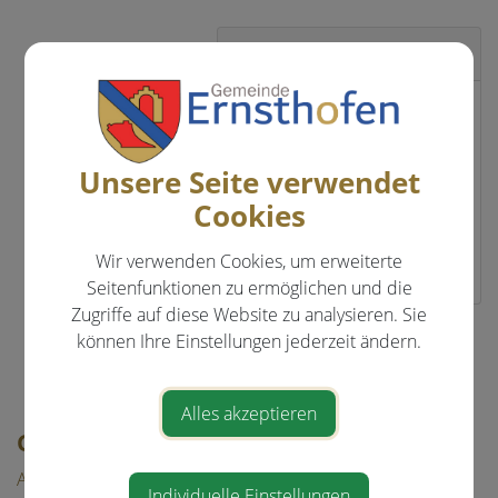
Zuständigkeiten
Bauauschuss
Vertreter
Mittelschulgemeinde St.
Unsere Seite verwendet
Valentin
Cookies
Vertreter Polytechnische
Schulgemeinde St. Valentin
Wir verwenden Cookies, um erweiterte
Seitenfunktionen zu ermöglichen und die
Zugriffe auf diese Website zu analysieren. Sie
können Ihre Einstellungen jederzeit ändern.
⇐ zurück
Alles akzeptieren
GEMEINDE & BÜRGERSERVICE
Aktuelles
Individuelle Einstellungen