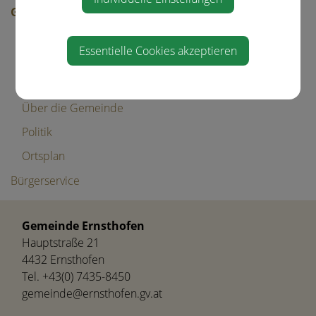
Gemeinde
Mitarbeiter
Essentielle Cookies akzeptieren
Gemeinderat
Gemeindeeinrichtungen
Über die Gemeinde
Politik
Ortsplan
Bürgerservice
Gemeinde Ernsthofen
Hauptstraße 21
4432 Ernsthofen
Tel.
+43(0) 7435-8450
gemeinde@ernsthofen.gv.at