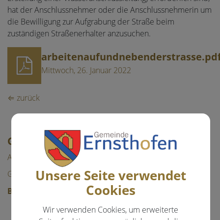
hat der Anschlussnehmer oder die Anschlussnehmerin um
die Bewilligung zur Aufgrabung der Straße beim
zuständigen Straßenerhalter anzusuchen.
arbeitenaufundnebenderstrasse.pd
Mittwoch, 26. Januar 2022
⇐ zurück
GEMEINDE & BÜRGERSERVICE
Aktuelles
Unsere Seite verwendet
Gemeinde
Cookies
Bürgerservice
Abgaben
Wir verwenden Cookies, um erweiterte