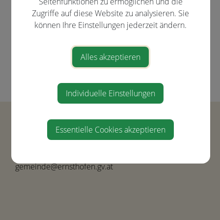
Seitenfunktionen zu ermöglichen und die
Formulare
Zugriffe auf diese Website zu analysieren. Sie
Melde-Service
können Ihre Einstellungen jederzeit ändern.
Lebenslagen
Fundamt
Alles akzeptieren
Bildungsangebote
Abfallservice
Individuelle Einstellungen
Gemeinde Ernsthofen
Essentielle Cookies akzeptieren
Hauptstraße 21
4432 Ernsthofen
Tel.
+43(0) 7435-8450
gemeinde@ernsthofen.gv.at