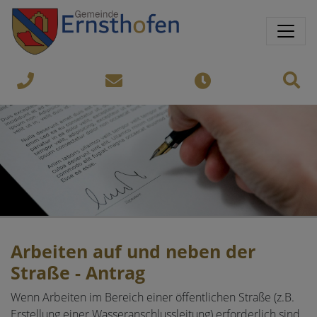
Springe direkt zu:
Sprungmarken
Sit
07435-
gemeinde@ernsthofen.gv.a
Öffnungszeiten
8450
Arbeiten auf und neben der
Straße - Antrag
Wenn Arbeiten im Bereich einer öffentlichen Straße (z.B.
Erstellung einer Wasseranschlussleitung) erforderlich sind,