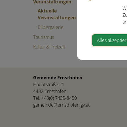
Veranstaltungen
Veranstal
Wi
Aktuelle
Zu
Veranstaltungen
än
Pfarrkirche
Bildergalerie
4432 Ernsth
Tourismus
Alles akzeptie
Kultur & Freizeit
⇐ zurück
Gemeinde Ernsthofen
Hauptstraße 21
4432 Ernsthofen
Tel.
+43(0) 7435-8450
gemeinde@ernsthofen.gv.at