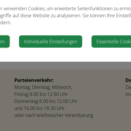
tungsort
r verwenden Cookies, um erweiterte Seitenfunktionen zu ermö
griffe auf diese Website zu analysieren. Sie können Ihre Einstel
dern.
ofen
ren
Individuelle Einstellungen
Essentielle Cook
Parteienverkehr:
Da
Montag, Dienstag, Mittwoch,
Da
Freitag 8.00 bis 12.00 Uhr
Im
Donnerstag 8.00 bis 12.00 Uhr
und 16.00 bis 18.30 Uhr
oder nach telefonischer Vereinbarung