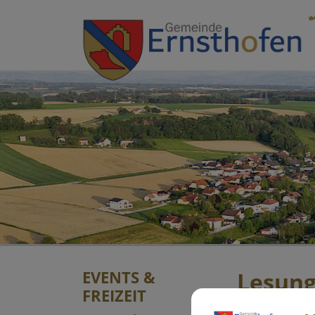
Sprungmarken
Springe direkt zu:
EVENTS &
Lesung
FREIZEIT
"Zucke