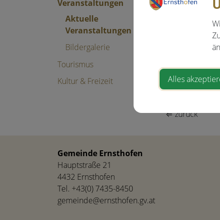
U
Veranstaltungen
Freitag, 16. 
Aktuelle
Wi
Veranstaltungen
Veranstal
Zu
Bildergalerie
än
St. Wolfgang
Tourismus
4432 Ernsth
Alles akzeptie
Kultur & Freizeit
⇐ zurück
Gemeinde Ernsthofen
Hauptstraße 21
4432 Ernsthofen
Tel.
+43(0) 7435-8450
gemeinde@ernsthofen.gv.at