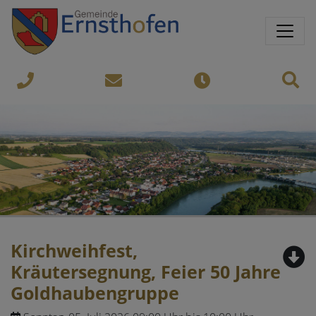
Springe direkt zu:
Sprungmarken
Sit
07435-
gemeinde@ernsthofen.gv.a
Öffnungszeiten
8450
Kirchweihfest,
Kräutersegnung, Feier 50 Jahre
Goldhaubengruppe