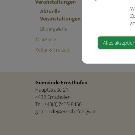
Veranstaltungen
Veranstal
Wi
Aktuelle
Zu
Veranstaltungen
än
Pfarrkirche
Bildergalerie
4432 Ernsth
Tourismus
Alles akzeptie
Kultur & Freizeit
⇐ zurück
Gemeinde Ernsthofen
Hauptstraße 21
4432 Ernsthofen
Tel.
+43(0) 7435-8450
gemeinde@ernsthofen.gv.at