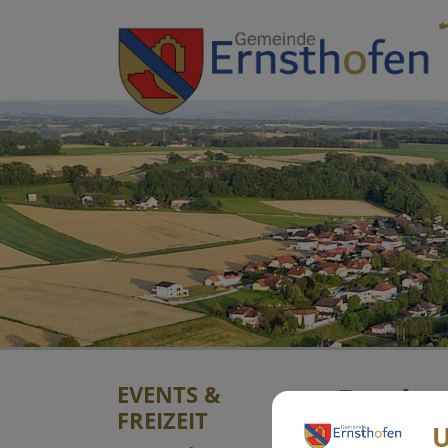
Sprungmarken
Springe direkt zu:
EVENTS &
Danks
FREIZEIT
U
Donnerstag, 