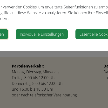
tungsort
Veranstalter
r verwenden Cookies, um erweiterte Seitenfunktionen zu ermö
griffe auf diese Website zu analysieren. Sie können Ihre Einstel
dern.
Pfarre
ofen
ren
Individuelle Einstellungen
Essentielle Cook
Parteienverkehr:
Da
Montag, Dienstag, Mittwoch,
Da
Freitag 8.00 bis 12.00 Uhr
Im
Donnerstag 8.00 bis 12.00 Uhr
und 16.00 bis 18.30 Uhr
oder nach telefonischer Vereinbarung