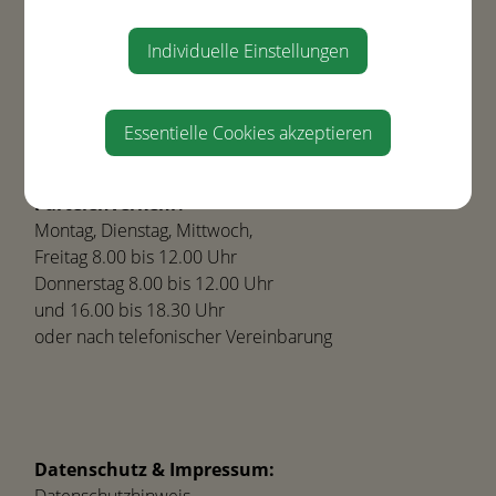
4432 Ernsthofen
Tel.
+43(0) 7435-8450
Individuelle Einstellungen
gemeinde@ernsthofen.gv.at
Essentielle Cookies akzeptieren
Parteienverkehr:
Montag, Dienstag, Mittwoch,
Freitag 8.00 bis 12.00 Uhr
Donnerstag 8.00 bis 12.00 Uhr
und 16.00 bis 18.30 Uhr
oder nach telefonischer Vereinbarung
Datenschutz & Impressum: