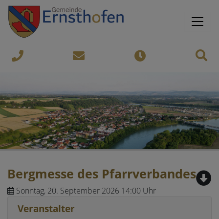
Springe direkt zu:
Sprungmarken
Sit
07435-
gemeinde@ernsthofen.gv.a
Öffnungszeiten
8450
Bergmesse des Pfarrverbandes
Sonntag, 20. September 2026 14:00 Uhr
Veranstalter