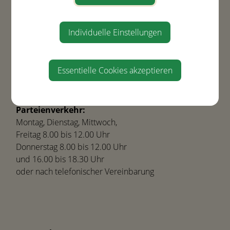
Hauptstraße 21
4432 Ernsthofen
Individuelle Einstellungen
Tel.
+43(0) 7435-8450
gemeinde@ernsthofen.gv.at
Essentielle Cookies akzeptieren
Parteienverkehr:
Montag, Dienstag, Mittwoch,
Freitag 8.00 bis 12.00 Uhr
Donnerstag 8.00 bis 12.00 Uhr
und 16.00 bis 18.30 Uhr
oder nach telefonischer Vereinbarung