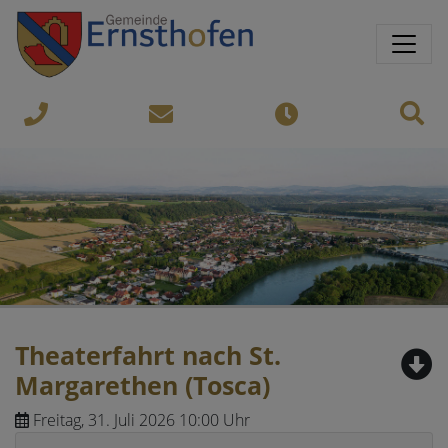
Springe direkt zu:
Sprungmarken
Sit
07435-
gemeinde@ernsthofen.gv.a
Öffnungszeiten
8450
Theaterfahrt nach St.
Margarethen (Tosca)
Freitag, 31. Juli 2026 10:00 Uhr