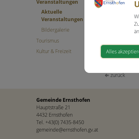
Veranstaltungen
U
Veranstal
Aktuelle
Wi
Veranstaltungen
Zu
Veranstaltun
Bildergalerie
än
Hauptstraße
Tourismus
4432 Ersnth
Kultur & Freizeit
Alles akzeptie
Auf Goog
⇐ zurück
Gemeinde Ernsthofen
Hauptstraße 21
4432 Ernsthofen
Tel.
+43(0) 7435-8450
gemeinde@ernsthofen.gv.at