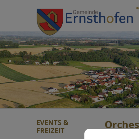
Sprungmarken
Springe direkt zu:
EVENTS &
Orches
FREIZEIT
Donnerstag, 1