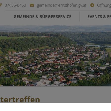
07435-8450
gemeinde@ernsthofen.gv.at
Öffnung
GEMEINDE & BÜRGERSERVICE
EVENTS & FR
tertreffen
8. Juni 2026 18:00 Uhr