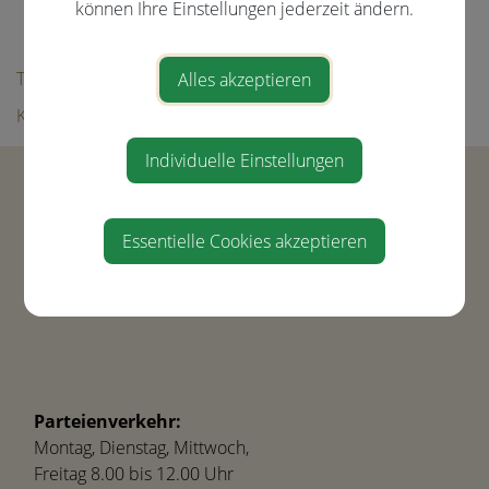
Aktuelle Veranstaltungen
können Ihre Einstellungen jederzeit ändern.
Bildergalerie
Tourismus
Alles akzeptieren
Kultur & Freizeit
Individuelle Einstellungen
Gemeinde Ernsthofen
Hauptstraße 21
4432 Ernsthofen
Essentielle Cookies akzeptieren
Tel.
+43(0) 7435-8450
gemeinde@ernsthofen.gv.at
Parteienverkehr:
Montag, Dienstag, Mittwoch,
Freitag 8.00 bis 12.00 Uhr