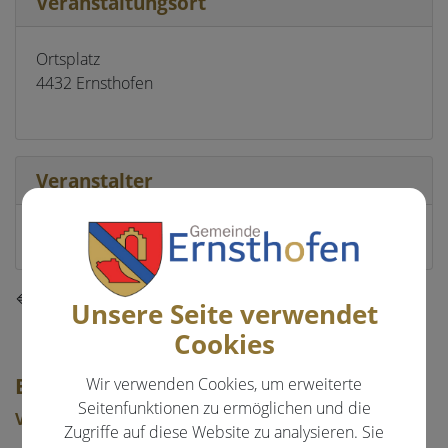
Veranstaltungsort
Ortsplatz
4432 Ernsthofen
Veranstalter
Gemeinde Ernsthofen
⇐ zurück
Unsere Seite verwendet
Cookies
EVENTS & FREIZEIT
Wir verwenden Cookies, um erweiterte
Seitenfunktionen zu ermöglichen und die
Veranstaltungen
Zugriffe auf diese Website zu analysieren. Sie