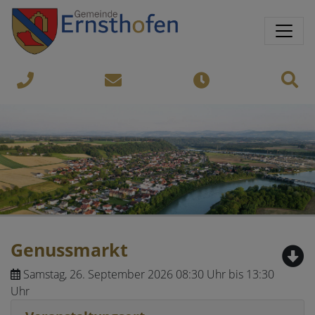
Springe direkt zu:
Sprungmarken
Sit
07435-
gemeinde@ernsthofen.gv.a
Öffnungszeiten
8450
Genussmarkt
Samstag, 26. September 2026 08:30 Uhr bis 13:30
Uhr