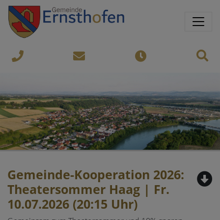
Springe direkt zu:
Sprungmarken
Sit
07435-
gemeinde@ernsthofen.gv.a
Öffnungszeiten
8450
Gemeinde-Kooperation 2026:
Theatersommer Haag | Fr.
10.07.2026 (20:15 Uhr)