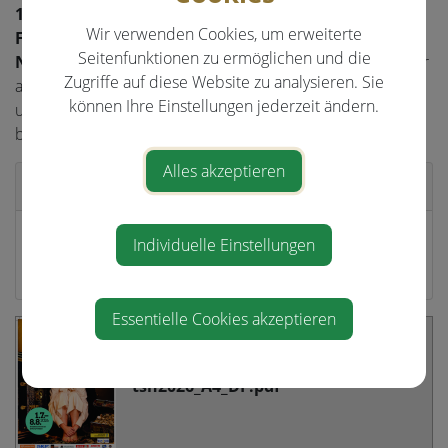
12.00 und von 14.00 bis 16.00 Uhr (Montag bis
Wir verwenden Cookies, um erweiterte
Freitag) ist das Kartenbüro telefonisch unter der
Seitenfunktionen zu ermöglichen und die
Nummer 07434/44600
erreichbar. Sie brauchen hier nur
Zugriffe auf diese Website zu analysieren. Sie
anzugeben, dass Sie Einwohner unserer Gemeinde sind
können Ihre Einstellungen jederzeit ändern.
und können somit Ihre Karten zum reduzierten Tarif
bestellen.
Alles akzeptieren
Veranstalter
Theatersommer Haag
Individuelle Einstellungen
www.theatersommer.at
Essentielle Cookies akzeptieren
tsh2026_A4_DF.pdf