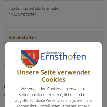
Stockschützenhalle Ernsthofen
4432 Ernsthofen
Veranstalter
SC Ernsthofen
⇐ zurück
Unsere Seite verwendet
Cookies
EVENTS & FREIZEIT
Wir verwenden Cookies, um erweiterte
Veranstaltungen
Seitenfunktionen zu ermöglichen und die
Zugriffe auf diese Website zu analysieren. Sie
Aktuelle Veranstaltungen
können Ihre Einstellungen jederzeit ändern.