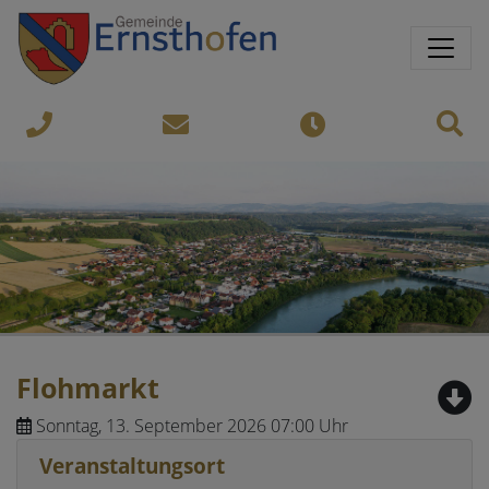
Springe direkt zu:
Sprungmarken
Sit
07435-
gemeinde@ernsthofen.gv.a
Öffnungszeiten
8450
Flohmarkt
Sonntag, 13. September 2026 07:00 Uhr
Veranstaltungsort