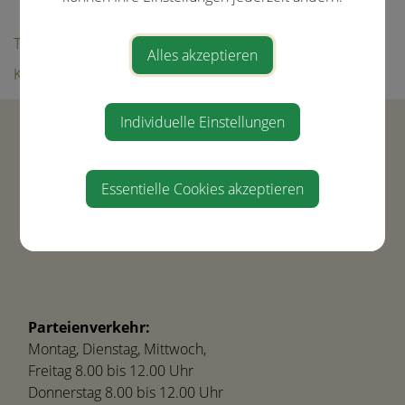
Bildergalerie
Tourismus
Alles akzeptieren
Kultur & Freizeit
Individuelle Einstellungen
Gemeinde Ernsthofen
Hauptstraße 21
4432 Ernsthofen
Essentielle Cookies akzeptieren
Tel.
+43(0) 7435-8450
gemeinde@ernsthofen.gv.at
Parteienverkehr:
Montag, Dienstag, Mittwoch,
Freitag 8.00 bis 12.00 Uhr
Donnerstag 8.00 bis 12.00 Uhr